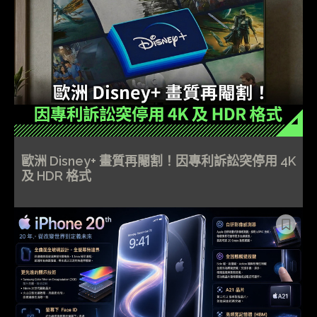
歐洲 Disney+ 畫質再閹割！因專利訴訟突停用 4K
及 HDR 格式