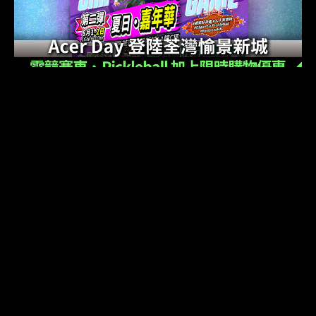
【週末好去處】Acer Day 登陸荃灣愉景新城！
電競賽車、Pickleball ＋ HK$899 購物禮遇