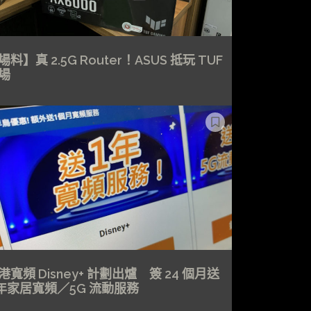
場料】真 2.5G Router！ASUS 抵玩 TUF
場
港寬頻 Disney+ 計劃出爐 簽 24 個月送
 年家居寬頻／5G 流動服務