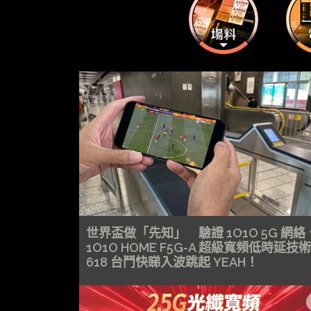
世界盃做「先知」 驗證 1O1O 5G 網絡
1O1O HOME F5G-A 超級寬頻低時延
618 台鬥快睇入波跳起 YEAH！