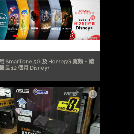
用 SmarTone 5G 及 Home5G 寬頻・請
最長 12 個月 Disney+