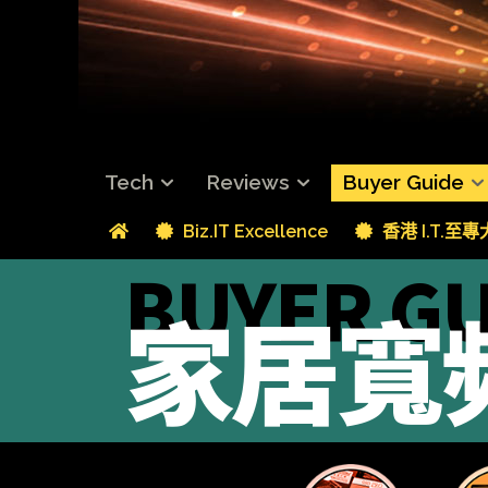
Tech
Reviews
Buyer Guide
Biz.IT Excellence
香港 I.T.至
BUYER GU
家居寬