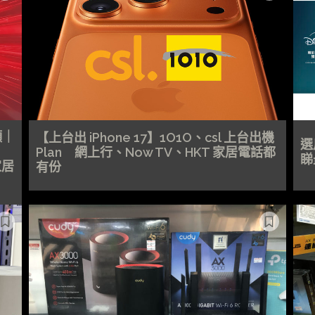
頻｜
【上台出 iPhone 17】1O1O、csl 上台出機
選
Plan 網上行、Now TV、HKT 家居電話都
睇
家居
有份