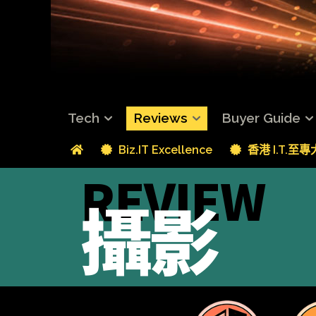
Tech
Reviews
Buyer Guide
Biz.IT Excellence
香港 I.T.至
REVIEW
攝影