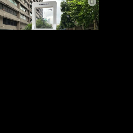
準即拍 Escura InstantSnap 回復初代
napshot 感覺