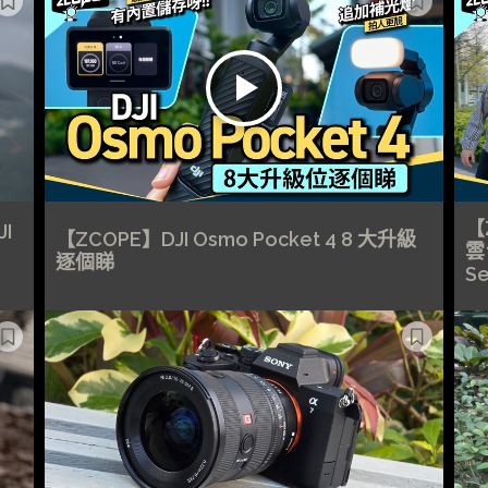
【
I
【ZCOPE】DJI Osmo Pocket 4 8 大升級
雲
逐個睇
S