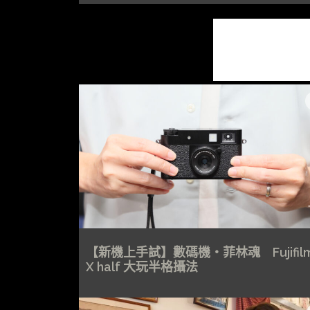
【新機上手試】數碼機・菲林魂 Fujifil
X half 大玩半格攝法