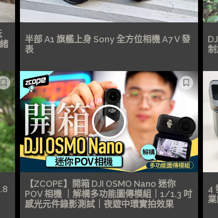
玩
半部 A1 旗艦上身 Sony 全方位相機 A7 V 發
D
情緒
表
制
【ZCOPE】開箱 DJI OSMO Nano 迷你
.8
4
POV 相機 ｜解構多功能圖傳模組｜1/1.3 吋
業
感光元件錄影測試｜夜遊中環實拍效果