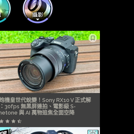
炮機皇世代蛻變！Sony RX10 V 正式解
：30fps 無黑屏連拍、電影級 S-
inetone 與 AI 萬物追焦全面空降