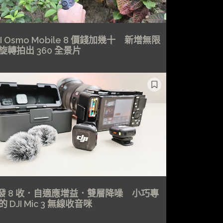
JI Osmo Mobile 8 價錢加幾十 新增無限
旋轉拍出 360 全景片
 發 8 收．自適應增益．雙層降噪 小巧專
的 DJI Mic 3 無線收音咪