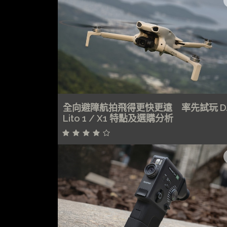
全向避障航拍飛得更快更遠 率先試玩 DJ
Lito 1 / X1 特點及選購分析