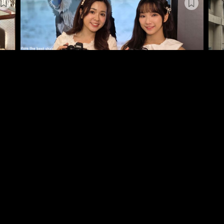
 G
旗艦對焦入門機 全片幅 Nikon Z5 II 開價
瞄
$12,590
S