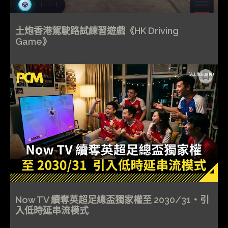
土炮香港駕駛路試練習遊戲《HK Driving
Game》
Now TV 續奪英超足總盃獨家權至 2030/31・引
入低時延串流模式