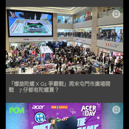
「爆旋陀螺 X G1 爭霸戰」周末屯門市廣場開
戰 7 仔都有陀螺賣？