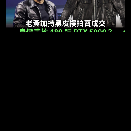
老黃加持黑皮褸拍賣成交 身價等於 480 張 RTX
5090？