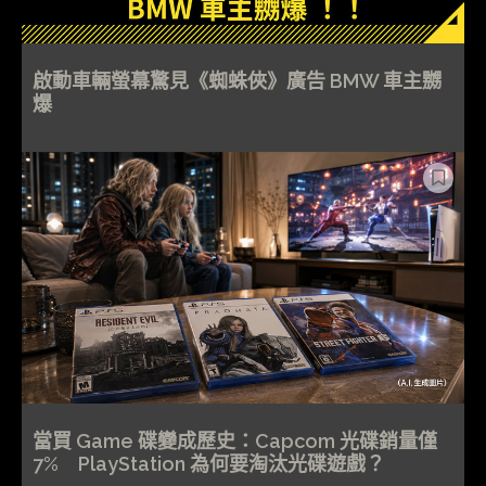
啟動車輛螢幕驚見《蜘蛛俠》廣告 BMW 車主嬲
爆
當買 Game 碟變成歷史：Capcom 光碟銷量僅
7% PlayStation 為何要淘汰光碟遊戲？