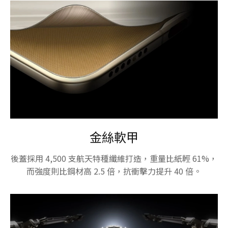
金絲軟甲
後蓋採用 4,500 支航天特種纖維打造，重量比紙輕 61%，
而強度則比鋼材高 2.5 倍，抗衝擊力提升 40 倍。