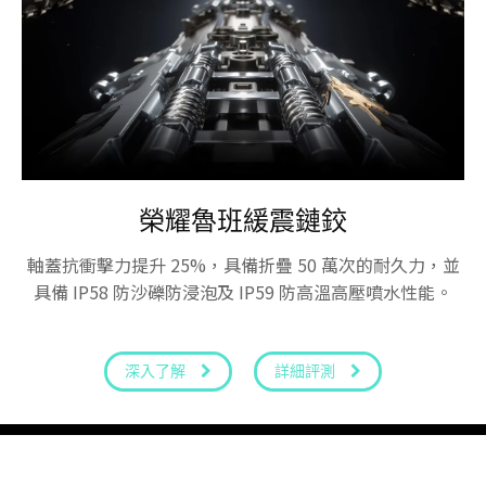
榮耀魯班緩震鏈鉸
軸蓋抗衝擊力提升 25%，具備折疊 50 萬次的耐久力，並
具備 IP58 防沙礫防浸泡及 IP59 防高溫高壓噴水性能。
深入了解
詳細評測