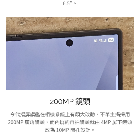
6.5"。
200MP 鏡頭
今代摺屏旗艦在相機系統上有頗大改動，不單主攝採用
200MP 廣角鏡頭，而內屏的自拍鏡頭就由 4MP 屏下鏡頭
改為 10MP 開孔設計。