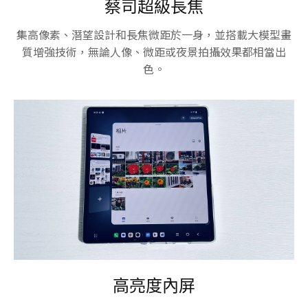
蔡司超級長焦
集高像素、潛望設計和長焦微距於一身，並搭載大模型畫
質增強技術，無論人像、微距或夜景拍攝效果都相當出
色。
高亮度內屏