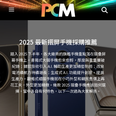
2025 最新摺屏手機採購推薦
踏入 2025 下半年，各大廠商的旗艦手機重點落在摺疊屏
幕手機上。書揭式大摺手機愈來愈輕，厚度與重量屢破
紀錄；鏈鉸技術引入 A.I. 輔助生產更加精密耐用；改良
電池續航力持續增長；生成式 A.I. 功能提升創意，提高
生產力。翻揭式細摺手機就在小巧外型和親民售價上再
花工夫，外型更加精緻。幾款 2025 摺疊手機應該如何選
擇，當中各自有何特色，以下一次過為大家解答。