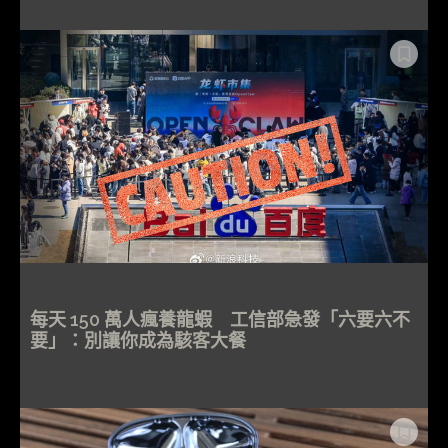
每天 150 萬人瘋養龍蝦 工信部急發「六要六不
要」：別讓你成為駭客大餐