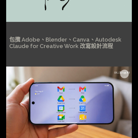
包攬 Adobe、Blender、Canva、Autodesk
Claude for Creative Work 改寫設計流程