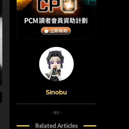
Sinobu
- 廣告 -
Related Articles