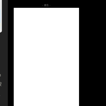
- 廣告 -
。
名
按
i