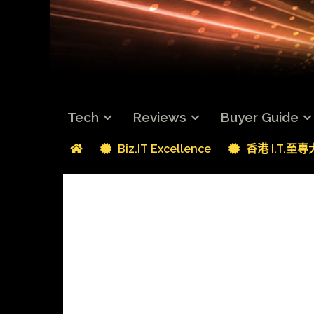
Tech
Reviews
Buyer Guide
Biz.IT Excellence
香港 I.T.至