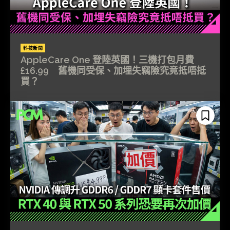
科技新聞
AppleCare One 登陸英國！三機打包月費
£16.99 舊機同受保、加埋失竊險究竟抵唔抵
買？