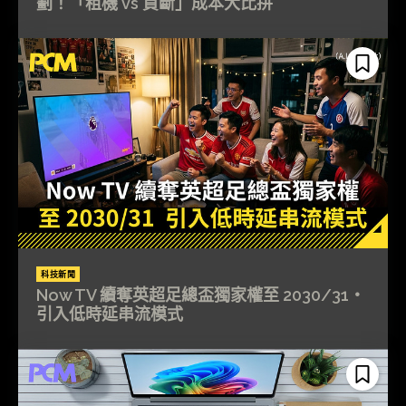
劃！「租機 vs 買斷」成本大比拼
科技新聞
Now TV 續奪英超足總盃獨家權至 2030/31・
引入低時延串流模式