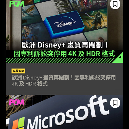
科技新聞
歐洲 Disney+ 畫質再閹割！因專利訴訟突停用
4K 及 HDR 格式