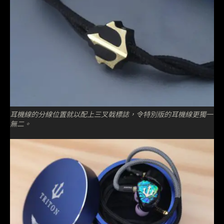
耳機線的分線位置就以配上三叉戟標誌，令特別版的耳機線更獨一
無二。