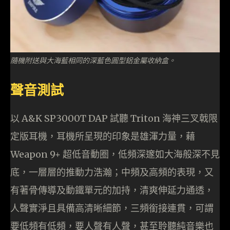
隨機附送與大海藍相同的深藍色圓型鋁金屬收納盒。
聲音測試
以 A&K SP3000T DAP 試聽 Triton 海神三叉戟限
定版耳機，耳機所呈現的印象是雄渾力量，藉
Weapon 9+ 超低音動圈，低頻深邃如大海般深不見
底，一層層的推動力浩瀚；中頻及高頻的表現，又
有著骨傳導及動鐵單元的加持，清爽伸延力通透，
人聲實淨且具備高清晰細節，三頻銜接連貫，可謂
要低頻有低頻，要人聲有人聲，甚至聆聽純音樂也