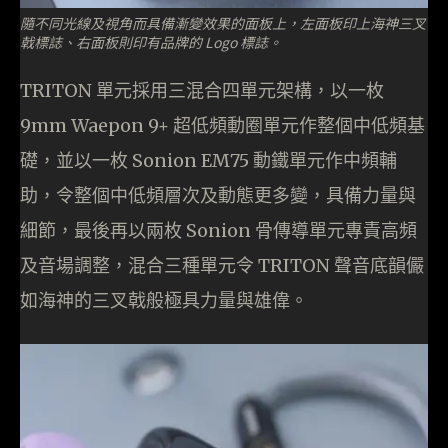
隨不同光線及視角而具備漸變效果的面板上，左面板印上海神三叉
戟標誌、右面板則印有品牌的 Logo 標誌。
TRITON 單元採用三混合四單元架構，以一枚
9mm Waepon 9+ 超低頻動圈單元作整個中低頻基
礎，並以一枚 Sonion EM75 動鐵單元作中頻輔
助，令整個中低頻層次及動態更多變，具備力量與
細節，最後再以兩枚 Sonion 骨傳導單元專責高頻
及音場調整，混合三種單元令 TRITON 聲音底韻儼
如海神的三叉戟般極具力量與雄偉。