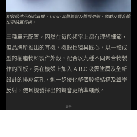
相較過往品牌的耳機，Triton 耳機導管及機殼更細，佩戴及聲音輸
出更貼耳舒適。
三種單元配置，固然在每段頻率上都有理想細節，
但品牌所推出的耳機，機殼也獨具匠心，以一體成
型的樹脂物料製作外殼，配合以九種不同聚合物製
作的面板，另在機殼上加入 A.R.C 吸震塗層及全新
設計的排壓氣孔，進一步優化整個腔體結構及聲學
反射，使耳機發揮出的聲音更精準細緻。
- 廣告 -