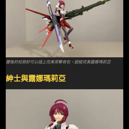
腰後的柱剛好可以插上完美突擊背包，超級完美露娜瑪莉亞
紳士與露娜瑪莉亞