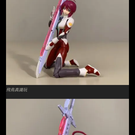
飛鳥真識玩