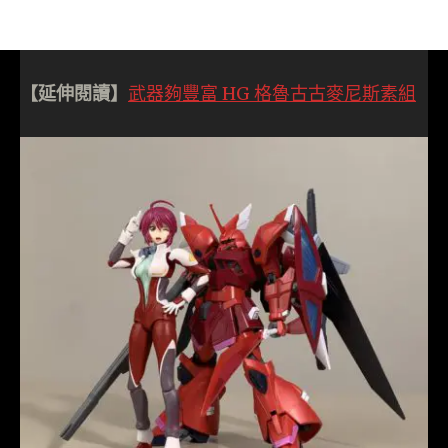
【延伸閱讀】
武器夠豐富 HG 格魯古古麥尼斯素組