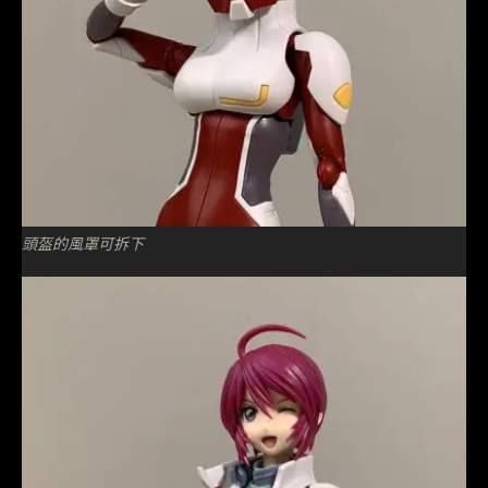
頭盔的風罩可拆下