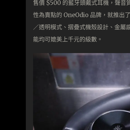
售價 $500 的藍牙頭戴式耳機，
性為賣點的 OneOdio 品牌，就推
／透明模式、摺疊式機殼設計、金屬感
能均可媲美上千元的級數。