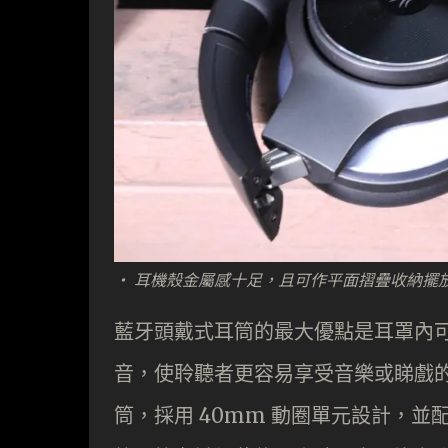
· 耳機殼金屬感十足，且可作平面摺疊收納擺
藍牙頭戴式耳筒的最大優點是耳罩內
音，使聆聽者更容易享受音樂或睇戲的樂趣
筒，採用 40mm 動圈單元設計，並