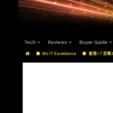
Tech
Reviews
Buyer Guide
Biz.IT Excellence
香港 I.T.至