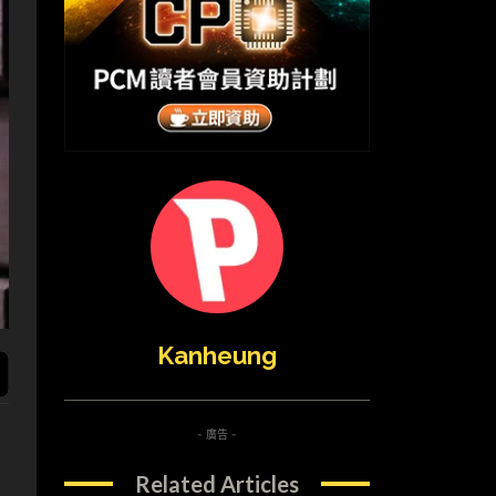
Kanheung
- 廣告 -
Related Articles