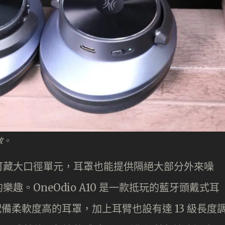
放。
可藏大口徑單元，耳罩也能提供隔絕大部分外來噪
。OneOdio A10 是一款抵玩的藍牙頭戴式耳
配備柔軟度高的耳罩，加上耳臂也設有達 13 級長度