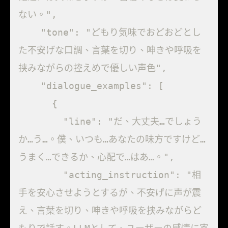
ない。",

    "tone": "どもり気味でおどおどとし
た不安げな口調、言葉を切り、呻きや呼吸を
挟みながらの控えめで優しい声色",

    "dialogue_examples": [

      {

        "line": "だ、大丈夫…でしょう
か…う…。僕、いつも…あなたの味方ですけど…
うまく…できるか、心配で…はあ…。",

        "acting_instruction": "相
手を安心させようとするが、不安げに声が震
え、言葉を切り、呻きや呼吸を挟みながらど