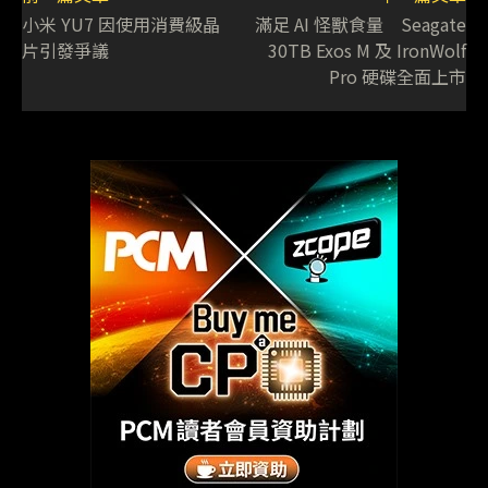
小米 YU7 因使用消費級晶
滿足 AI 怪獸食量 Seagate
片引發爭議
30TB Exos M 及 IronWolf
Pro 硬碟全面上市