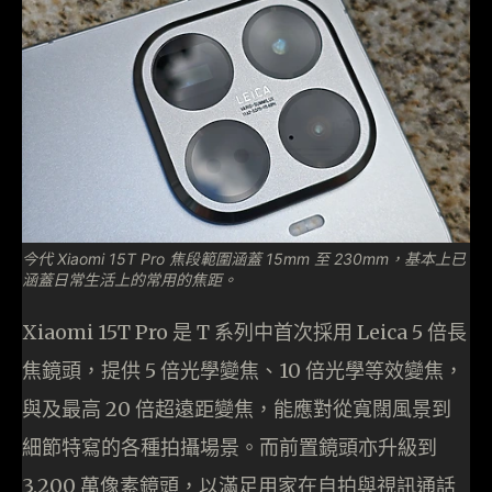
今代 Xiaomi 15T Pro 焦段範圍涵蓋 15mm 至 230mm，基本上已
涵蓋日常生活上的常用的焦距。
Xiaomi 15T Pro 是 T 系列中首次採用 Leica 5 倍長
焦鏡頭，提供 5 倍光學變焦、10 倍光學等效變焦，
與及最高 20 倍超遠距變焦，能應對從寬闊風景到
細節特寫的各種拍攝場景。而前置鏡頭亦升級到
3,200 萬像素鏡頭，以滿足用家在自拍與視訊通話