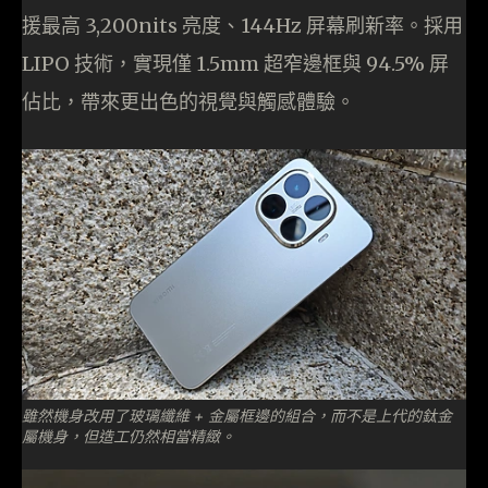
援最高 3,200nits 亮度、144Hz 屏幕刷新率。採用
LIPO 技術，實現僅 1.5mm 超窄邊框與 94.5% 屏
佔比，帶來更出色的視覺與觸感體驗。
雖然機身改用了玻璃纖維 + 金屬框邊的組合，而不是上代的鈦金
屬機身，但造工仍然相當精緻。