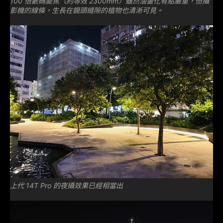
100 倍數碼變焦（約等效 2300mm）雖然油畫化有點嚴重，但攝
影機的線條，生長在鏡頭縫隙的植物也清淅可見。
上代 14T Pro 的夜攝效果已經相當出