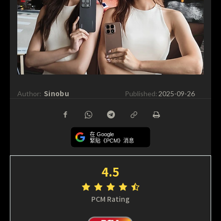
Sinobu
Author:
Published:
2025-09-26
在 Google
緊貼《PCM》消息
4.5
PCM Rating