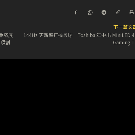
下一篇文
港會議展
144Hz 更新率打機最啱 Toshiba 年中出 MiniLED 4
百項創
Gaming T