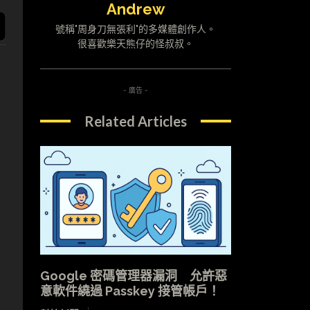
Andrew
號稱"周身刀無張利"的多媒體創作人。
很喜歡樂天熊仔的怪叔叔。
- 廣告 -
Related Articles
Google 密碼管理器漏洞 允許惡
意軟件繞過 Passkey 接管帳戶！