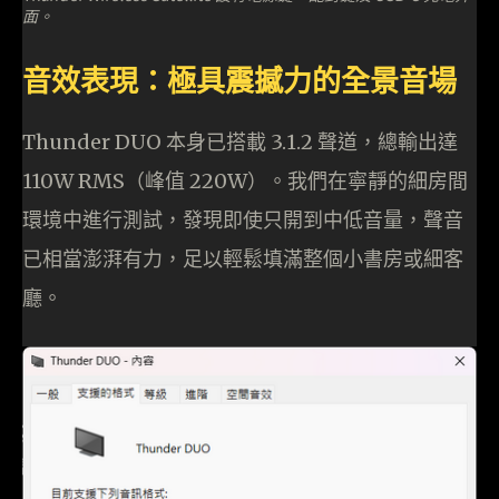
面。
音效表現：極具震撼力的全景音場
Thunder DUO 本身已搭載 3.1.2 聲道，總輸出達
110W RMS（峰值 220W）。我們在寧靜的細房間
環境中進行測試，發現即使只開到中低音量，聲音
已相當澎湃有力，足以輕鬆填滿整個小書房或細客
廳。