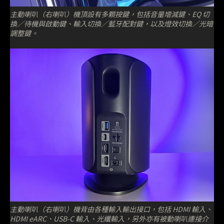
主動喇叭（右喇叭）機頂設有多顆按鍵，包括音量增減鍵、EQ 切
換／待機與啟動鍵、輸入切換／藍牙配對鍵，以及燈效切換／光暗
調整鍵。
主動喇叭（右喇叭）機背由各種輸入輸出接口，包括 HDMI 輸入、
HDMI eARC、USB-C 輸入、光纖輸入，另外亦有被動喇叭連接介