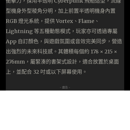
衝擊力，採用半透明 Cyberpunk 飛船造型，流線
型機身外型稜角分明，加上前置半透明機身內置
RGB 燈光系統，提供 Vortex、Flame、
Lightning 等五種動態模式，玩家亦可透過專屬
App 自訂顏色，與遊戲氛圍或音效完美同步，營造
出強烈的未來科技感。其體積每個約 178 × 215 ×
276mm，屬緊湊的書架式設計，適合放置於桌面
上，並配合 32 吋或以下屏幕使用。
- 廣告 -