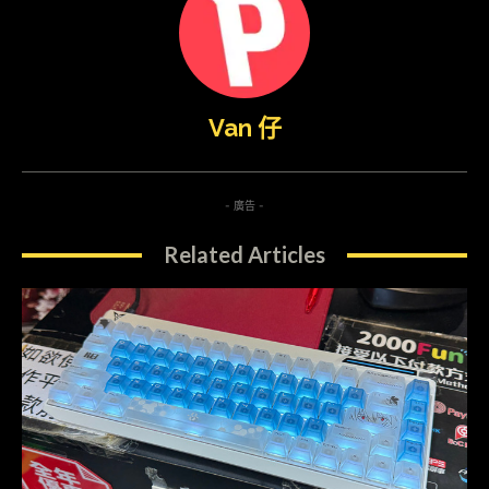
Van 仔
- 廣告 -
Related Articles