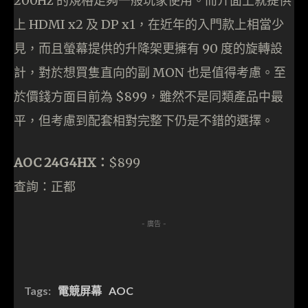
200Hz 的規格足夠一般玩家使用。而介面上就提供
上 HDMI x2 及 DP x1，在近年的入門款上相當少
見，而且螢幕提供的升降架更擁有 90 度的旋轉設
計，對於想買隻直向的副 MON 也是值得考慮。至
於價錢方面目前為 $899，雖然不是同類產品中最
平，但考慮到配套相對完整下仍是不錯的選擇。
AOC 24G4HX：
$899
查詢：正都
- 廣告 -
Tags:
電競屏幕
AOC