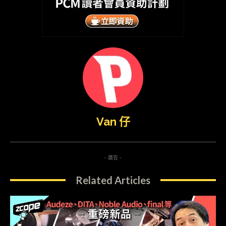
Van 仔
- 廣告 -
Related Articles