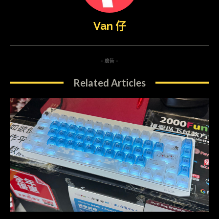
Van 仔
- 廣告 -
Related Articles