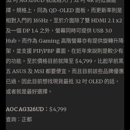
32 吋 AG326UD 就成為入門 32 吋 4K 的低價選
擇。規格上，同為 QD-OLED 面板，而更新率則是
相對入門的 165Hz。至於介面除了雙 HDMI 2.1 x2
及一個 DP 1.4 之外，螢幕同時可提供 USB 3.0
Hub。而作為 Gaming 高階螢幕亦有提供旋轉升降
架，並支援 PIP/PBP 畫面，在近年來說則是較少有
的功能。至於價格目前就降至 $4,799，比起早前黑
五 ASUS 及 MSI 都要便宜，而且目前該些品牌優惠
已過，因此目前想找現貨最抵 32 吋 OLED 的話，
或者就是最好選擇。
AOC AG326UD：
$4,799
查詢：正都