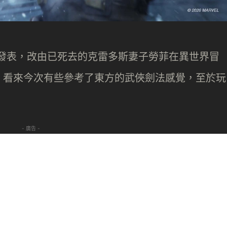
y》正式發表，改由已死去的克雷多斯妻子勞菲在異世界冒
，看來今次有些參考了東方的武俠劍法感覺，至於玩
- 廣告 -