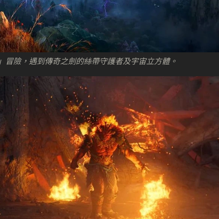
界「萬時界」冒險，遇到傳奇之劍的絲帶守護者及宇宙立方體。