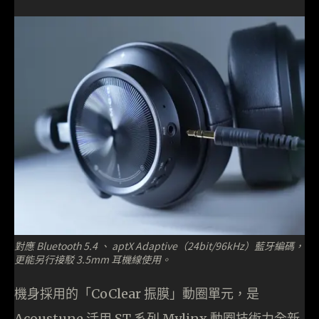
對應 Bluetooth 5.4 、 aptX Adaptive（24bit/96kHz）藍牙編碼，
更能另行接駁 3.5mm 耳機線使用。
機身採用的「CoClear 振膜」動圈單元，是
Acoustune 活用 ST 系列 Mylinx 動圈技術力全新