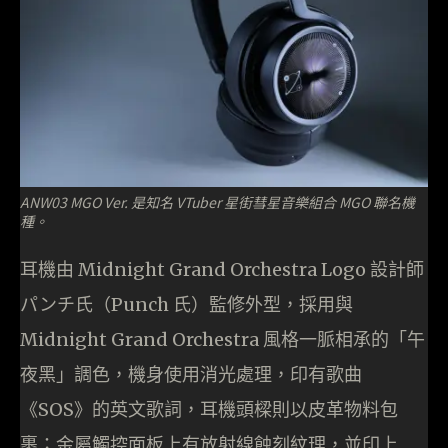
ANW03 MGO Ver. 是知名 VTuber 星街彗星音樂組合 MGO 聯名機
種。
耳機由 Midnight Grand Orchestra Logo 設計師
パンチ氏（Punch 氏）監修外型，採用與
Midnight Grand Orchestra 風格一脈相承的「午
夜黑」調色，機身使用消光處理，印有歌曲
《SOS》的英文歌詞，耳機頭樑則以皮革物料包
裹；金屬觸控面板上有放射線蝕刻紋理，並印上