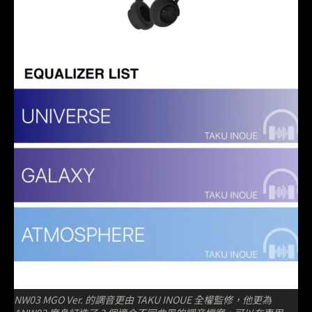
NW03 MGO Ver. 的調音更由 TAKU INOUE 全權監修，他更為