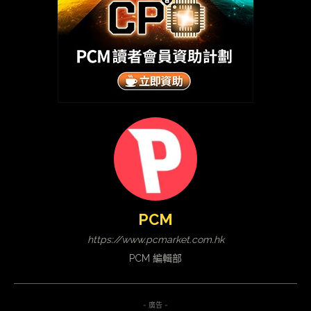
PCM
https://www.pcmarket.com.hk
PCM 編輯部
- 廣告 -