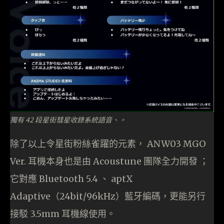
獨有 42 段星街彗星收錄系統語音、。
除了以上令星街粉絲雀躍的元素， ANW03 MGO
Ver. 耳機本身也是由 Acoustune 團隊全力開發 ；
它對應 Bluetooth 5.4 、 aptX
Adaptive（24bit/96kHz）藍牙編碼，更能另行
接駁 3.5mm 耳機線使用。