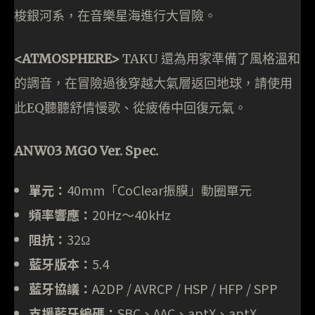
梭銀河系，在音樂星海進行大冒險。
<ATMOSPHERE>
TAKU 還為用家準備了風格溫和
的調音，在冒險過後穿越大氣層返回地球，請使用
此EQ聽聽舒情慢歌、從疲倦中回復元氣。
ANW03 MGO Ver. Spec.
單元：
40mm「CoClear振膜」動圈單元
頻率響應：
20Hz～40kHz
阻抗：
32Ω
藍牙版本：
5.4
藍牙協議：
A2DP / AVRCP / HSP / HFP / SPP
支援藍牙編碼：
SBC、AAC、aptX、aptX