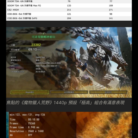
焦點的《魔物獵人荒野》1440p 預設「極高」組合有滿意表現