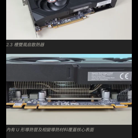
2.3 槽雙風扇散熱器
內有 U 形導熱管及相變導熱材料覆蓋核心表面