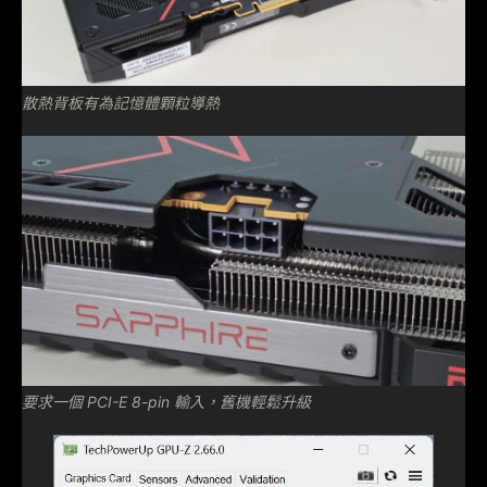
散熱背板有為記憶體顆粒導熱
要求一個 PCI-E 8-pin 輸入，舊機輕鬆升級