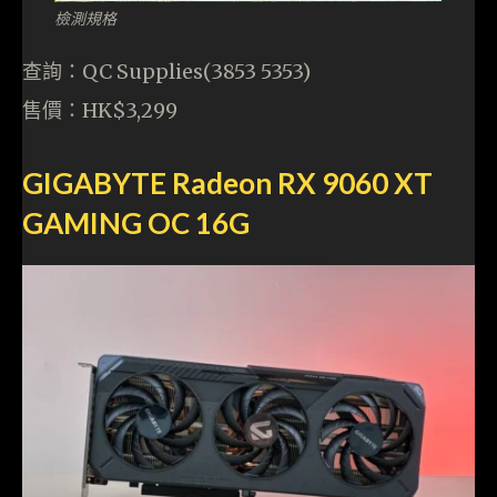
檢測規格
查詢：QC Supplies(3853 5353)
售價：HK$3,299
GIGABYTE Radeon RX 9060 XT
GAMING OC 16G