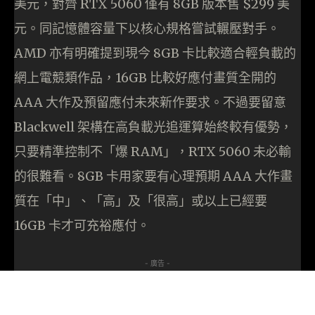
美元，對齊 RTX 5060 僅有 8GB 版本售 $299 美
元。同記憶體容量下以核心規格嘗試輾壓對手。
AMD 亦有明確提到現今 8GB 卡比較適合輕負載的
網上電競類作品，16GB 比較好應付畫質全開的
AAA 大作及預留應付未來新作要求。不過要留意
Blackwell 架構在高負載光追運算始終較有優勢，
只要精準控制不「爆 RAM」，RTX 5060 未必輸
的很難看。8GB 卡用家要有心理預期 AAA 大作畫
質在「中」、「高」及「很高」或以上已經要
16GB 卡才可充裕應付。
- 廣告 -