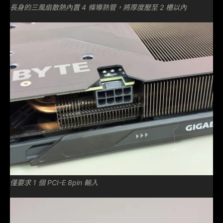
長身的三風扇散熱內置 4 條導熱管，將厚度壓至 2 槽以內
僅要求 1 個 PCI-E 8pin 輸入