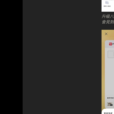
升級八
會見到 