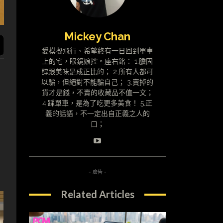
Mickey Chan
愛模擬飛行、希望終有一日回到單車
上的宅，眼鏡娘控。座右銘： 1.膽固
醇跟美味是成正比的； 2.所有人都可
以騙，但絕對不能騙自己； 3.賣掉的
貨才是錢，不賣的收藏品不值一文；
4.踩單車，是為了吃更多美食！ 5.正
義的話語，不一定出自正義之人的
口；
。
- 廣告 -
Related Articles