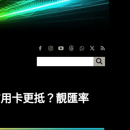
比信用卡更抵？靚匯率