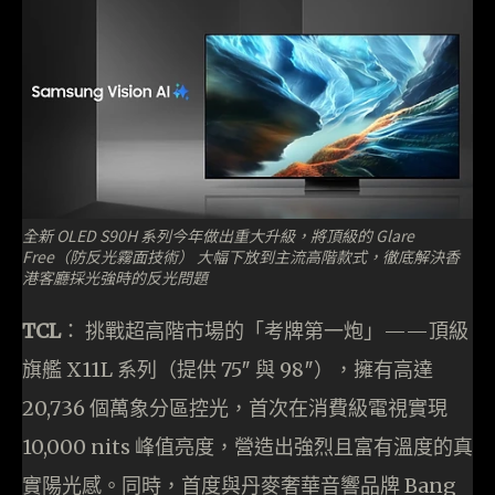
全新 OLED S90H 系列今年做出重大升級，將頂級的 Glare
Free（防反光霧面技術） 大幅下放到主流高階款式，徹底解決香
港客廳採光強時的反光問題
TCL
： 挑戰超高階市場的「考牌第一炮」——頂級
旗艦 X11L 系列（提供 75″ 與 98″），擁有高達
20,736 個萬象分區控光，首次在消費級電視實現
10,000 nits 峰值亮度，營造出強烈且富有溫度的真
實陽光感。同時，首度與丹麥奢華音響品牌 Bang