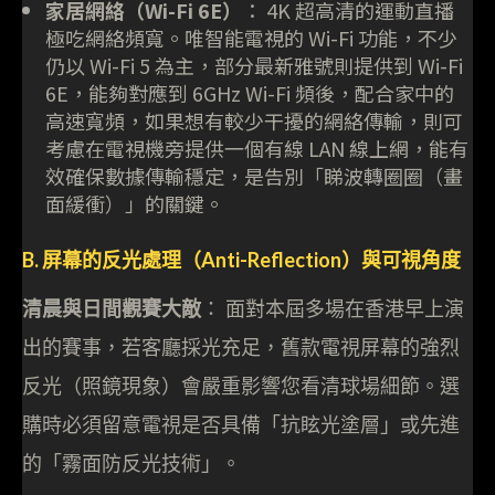
家居網絡（Wi-Fi 6E）
： 4K 超高清的運動直播
極吃網絡頻寬。唯智能電視的 Wi-Fi 功能，不少
仍以 Wi-Fi 5 為主，部分最新雅號則提供到 Wi-Fi
6E，能夠對應到 6GHz Wi-Fi 頻後，配合家中的
高速寬頻，如果想有較少干擾的網絡傳輸，則可
考慮在電視機旁提供一個有線 LAN 線上網，能有
效確保數據傳輸穩定，是告別「睇波轉圈圈（畫
面緩衝）」的關鍵。
B. 屏幕的反光處理（Anti-Reflection）與可視角度
清晨與日間觀賽大敵
： 面對本屆多場在香港早上演
出的賽事，若客廳採光充足，舊款電視屏幕的強烈
反光（照鏡現象）會嚴重影響您看清球場細節。選
購時必須留意電視是否具備「抗眩光塗層」或先進
的「霧面防反光技術」。