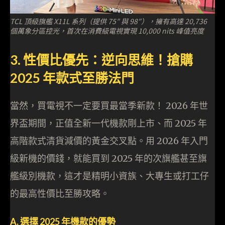
TCL 頂級旗艦 X11L 系列（提供 75″ 與 98″），擁有高達 20,736
個萬象分區控光，首次在消費級電視實現 10,000 nits 峰值亮度
3. 性價比優先：逆向思維！搶購
2025 年款式至勝法門
當然，買電視不一定要買最當季新款！ 2026 年世
界盃期間，正值全新一代機款剛上市、而 2025 年
高階款式清貨減價的黃金交叉點。用 2026 年入門
級新機的價錢，就能買到 2025 年的次旗艦甚至旗
艦級別機款，這才是精明小資族、大專生或打工仔
的最高性價比至勝攻略。
A. 選擇 2025 年機款的優勢