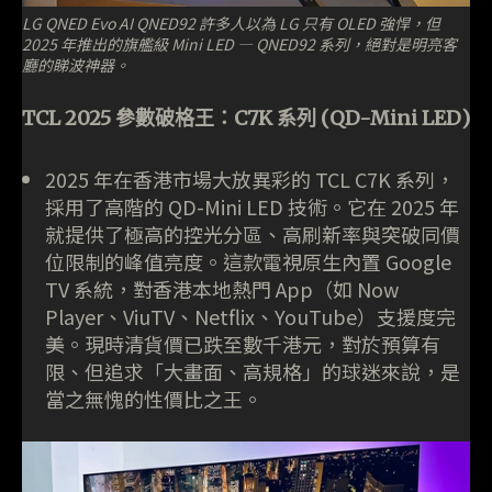
LG QNED Evo AI QNED92 許多人以為 LG 只有 OLED 強悍，但
2025 年推出的旗艦級 Mini LED — QNED92 系列，絕對是明亮客
廳的睇波神器。
TCL 2025 參數破格王：C7K 系列 (QD-Mini LED)
2025 年在香港市場大放異彩的 TCL C7K 系列，
採用了高階的 QD-Mini LED 技術。它在 2025 年
就提供了極高的控光分區、高刷新率與突破同價
位限制的峰值亮度。這款電視原生內置 Google
TV 系統，對香港本地熱門 App（如 Now
Player、ViuTV、Netflix、YouTube）支援度完
美。現時清貨價已跌至數千港元，對於預算有
限、但追求「大畫面、高規格」的球迷來說，是
當之無愧的性價比之王。