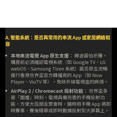
A. 智能系統：是否與常用的串流 App 或家居網絡相
容
本地串流電視 App 原生支援
： 睇波最怕折騰。
購買前必須確認電視系統（如 Google TV、LG
webOS、Samsung Tizen 系統）能否原生流暢
運行香港世界盃官方轉播商的 App（如 Now
Player、ViuTV 等），免除外接電視盒的麻煩。
AirPlay 2 / Chromecast 投射功能
： 世界盃多
是「圍爐」時刻。電視具備完善的手機投射功
能，方便大班朋友聚會時，隨時用手機 App 將即
時賽事、賽後精華或即時數據投射到大屏幕上。