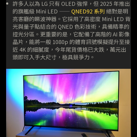
許多人以為 LG 只有 OLED 強悍，但 2025 年推出
的旗艦級 Mini LED ——
QNED92 系列
絕對是明
亮客廳的睇波神器。它採用了高密度 Mini LED 背
光與量子點結合的 QNED 色彩技術，具備精準的
控光分區。更重要的是，它配備了高階的 AI 影像
晶片，能將一般 1080p 的體育訊號模擬提升至接
近 4K 的細膩度，今年尾貨價格已大跌，萬元出
頭即可入手大尺寸，極具競爭力。