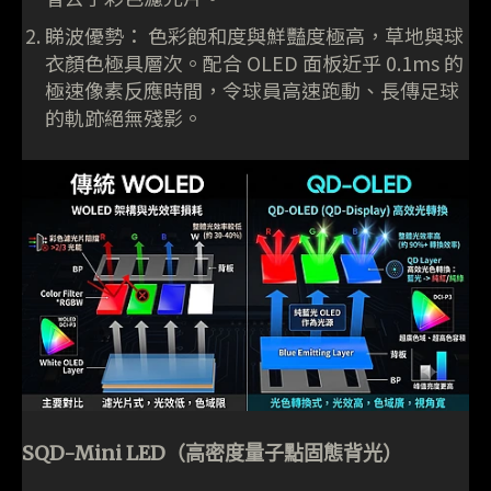
睇波優勢： 色彩飽和度與鮮豔度極高，草地與球
衣顏色極具層次。配合 OLED 面板近乎 0.1ms 的
極速像素反應時間，令球員高速跑動、長傳足球
的軌跡絕無殘影。
SQD-Mini LED（高密度量子點固態背光）