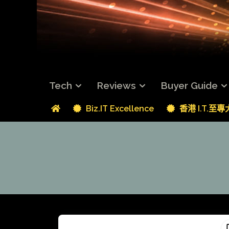
Tech
Reviews
Buyer Guide
Biz.IT Excellence
香港 I.T.至