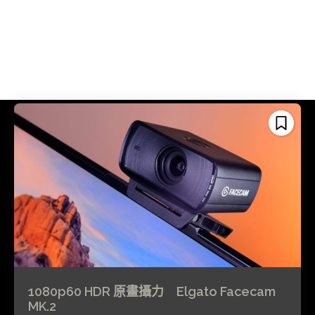
1080p60 HDR 原畫攝力 Elgato Facecam
MK.2