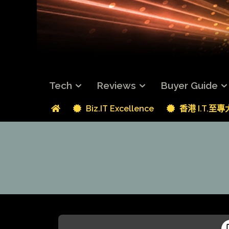
Tech
Reviews
Buyer Guide
Biz.IT Excellence
香港 I.T.至