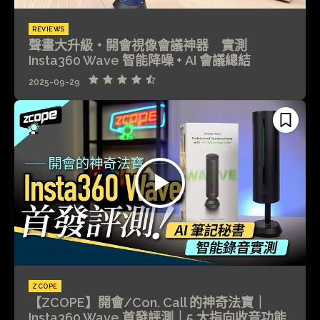
REVIEWS
聲畫大升級・開會視像會議神器 實測
Insta360 Wave 智能降噪 + AI 會議總結
2025-09-29
ZCOPE
【ZCOPE】開會/Con. Call 的神奇法寶｜
Insta360 Wave 首發評測｜5 大指向收音功能