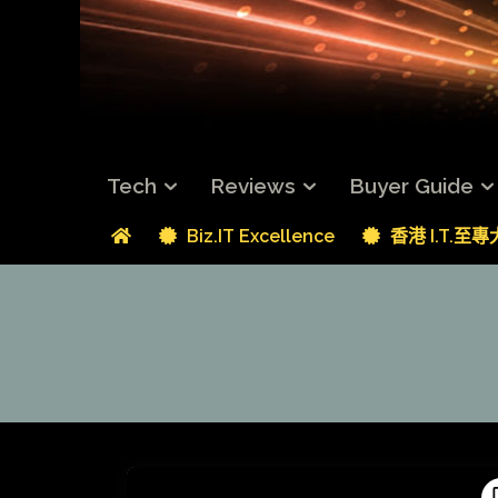
Tech
Reviews
Buyer Guide
Biz.IT Excellence
香港 I.T.至