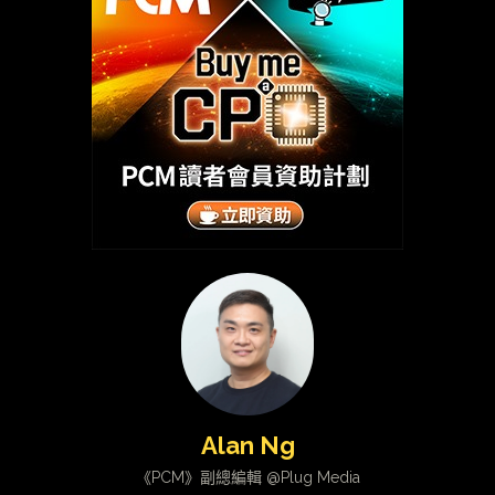
Alan Ng
《PCM》副總編輯 @Plug Media