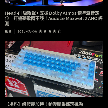
Head-Fi 級靚聲 + 支援 Dolby Atmos 精準聲音定
位 打機聽歌兩不誤！Audeze Maxwell 2 ANC 評
測
影音
2026-08-08
【場料】綾波麗加持！動漫聯乘都玩磁軸