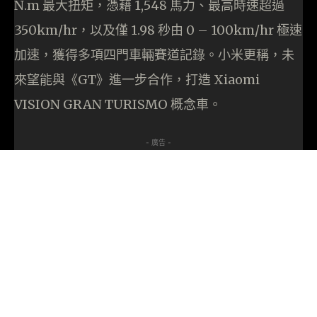
N.m 最大扭矩，憑藉 1,548 馬力、最高時速超過
350km/hr，以及僅 1.98 秒由 0 – 100km/hr 極速
加速，獲得多項四門車輛賽道記錄。小米更稱，未
來望能與《GT》進一步合作，打造 Xiaomi
VISION GRAN TURISMO 概念車。
- 廣告 -