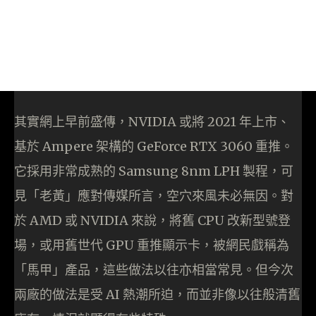
其實網上早前盛傳，NVIDIA 或將 2021 年上市、
基於 Ampere 架構的 GeForce RTX 3060 重推。
它採用非常成熟的 Samsung 8nm LPH 製程，可
見「老黃」應對傳媒所言，空穴來風未必無因。對
於 AMD 或 NVIDIA 來說，將舊 CPU 改新型號登
場，或用舊世代 GPU 重推顯示卡，被網民戲稱為
「馬甲」產品，這些做法以往亦相當常見。但今次
兩廠的做法是受 AI 熱潮所迫，而並非像以往般清舊