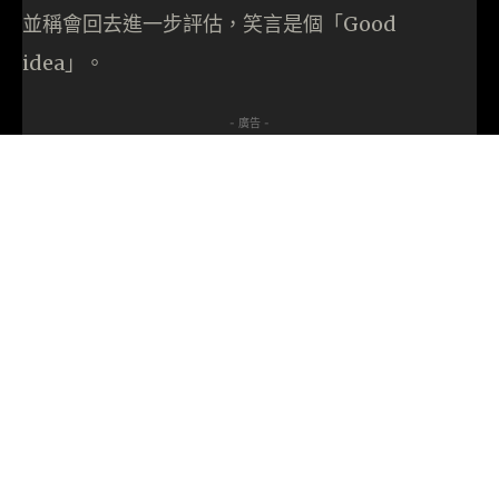
並稱會回去進一步評估，笑言是個「Good
idea」。
- 廣告 -