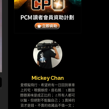
Mickey Chan
愛模擬飛行、希望終有一日回到單車
上的宅，眼鏡娘控。座右銘： 1.膽固
醇跟美味是成正比的； 2.所有人都可
以騙，但絕對不能騙自己； 3.賣掉的
貨才是錢，不賣的收藏品不值一文；