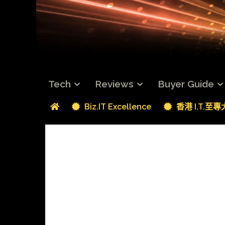
Tech
Reviews
Buyer Guide
Biz.IT Excellence
香港 I.T.至