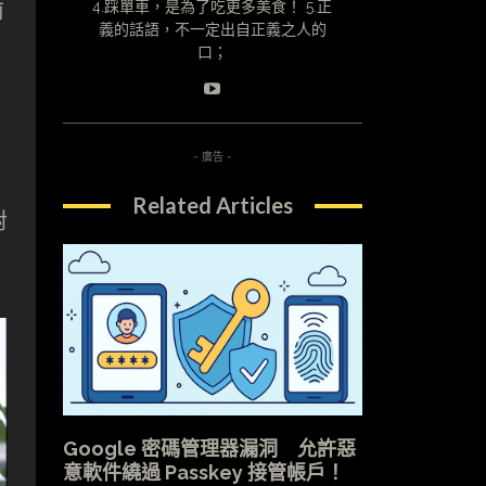
前
4.踩單車，是為了吃更多美食！ 5.正
義的話語，不一定出自正義之人的
口；
- 廣告 -
Related Articles
對
。
Google 密碼管理器漏洞 允許惡
意軟件繞過 Passkey 接管帳戶！