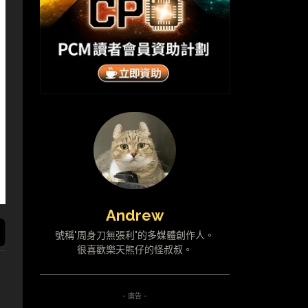
Andrew
號稱"周身刀無張利"的多媒體創作人。
很喜歡樂天熊仔的怪叔叔。
- 廣告 -