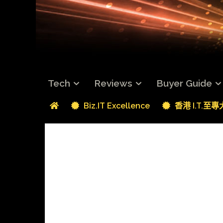
Tech
Reviews
Buyer Guide
Biz.IT Excellence
香港 I.T.至