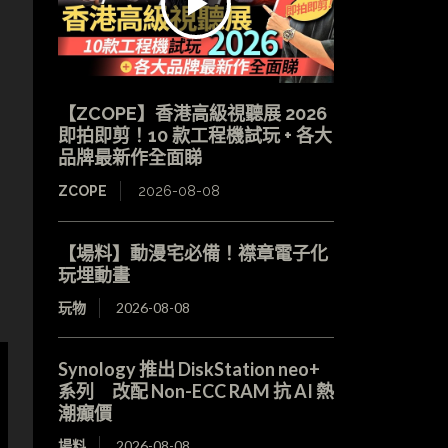
【ZCOPE】香港高級視聽展 2026
即拍即剪！10 款工程機試玩 + 各大
品牌最新作全面睇
ZCOPE
2026-08-08
【場料】動漫宅必備！襟章電子化
玩埋動畫
玩物
2026-08-08
Synology 推出 DiskStation neo+
系列 改配 Non-ECC RAM 抗 AI 熱
潮癲價
場料
2026-08-08