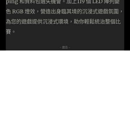
ping 和資料包遺失機會。加上119 個 LED 陣列變
色 RGB 燈效，營造出身臨其境的沉浸式遊戲氛圍，
為您的遊戲提供沉浸式環境，助你輕鬆統治整個比
賽。
- 廣告 -