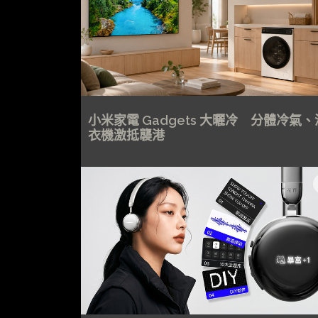
小米家電 Gadgets 大曬冷 分體冷氣、
衣機激抵襲港