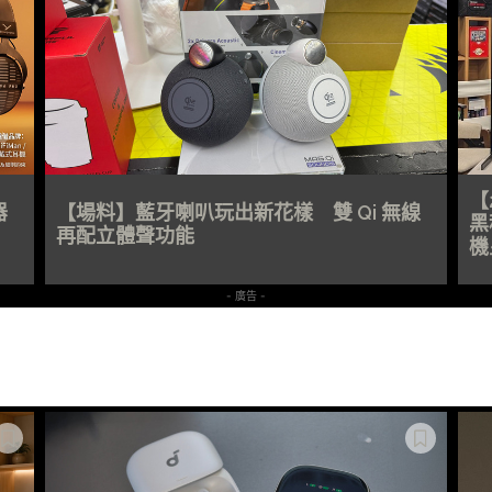
【
器
【場料】藍牙喇叭玩出新花樣 雙 Qi 無線
黑
再配立體聲功能
機
- 廣告 -