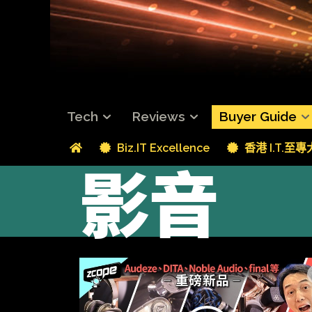
Tech
Reviews
Buyer Guide
Biz.IT Excellence
香港 I.T.至
影音