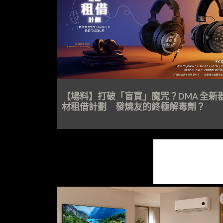
【場料】打破「盲買」魔咒？DMA 全新
材租借計劃 發燒友的終極解毒劑？