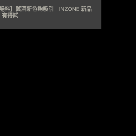
場料】舊酒新色夠吸引 INZONE 新品
6 有得試