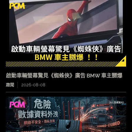
啟動車輛螢幕驚見《蜘蛛俠》廣告 BMW 車主嬲爆
趣聞
2026-08-08