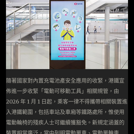
隨著國家對內置充電池產安全應用的收緊，港鐵宣
佈進一步收緊「電動可移動工具」相關規管，由
2026 年 1 月 1 日起，乘客一律不得攜帶相關裝置進
入港鐵範圍，包括車站及車廂等鐵路處所，惟使用
電動輪椅的殘疾人士可繼續獲豁免。新規定涵蓋的
裝置相當廣泛，當中列明電動單車、電動單輪車