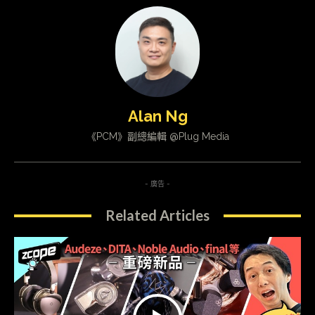
Alan Ng
《PCM》副總編輯 @Plug Media
- 廣告 -
Related Articles