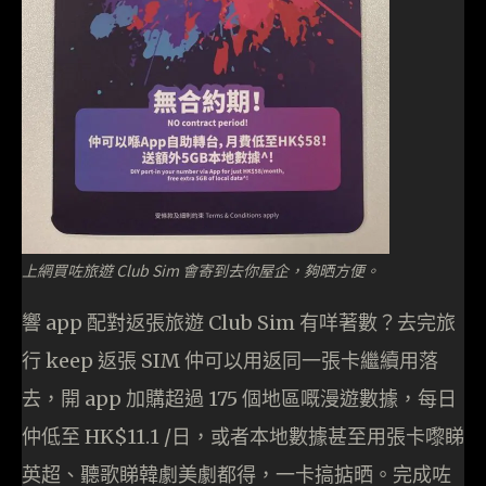
上網買咗旅遊 Club Sim 會寄到去你屋企，夠晒方便。
響 app 配對返張旅遊 Club Sim 有咩著數？去完旅
行 keep 返張 SIM 仲可以用返同一張卡繼續用落
去，開 app 加購超過 175 個地區嘅漫遊數據，每日
仲低至 HK$11.1 /日，或者本地數據甚至用張卡嚟睇
英超、聽歌睇韓劇美劇都得，一卡搞掂晒。完成咗