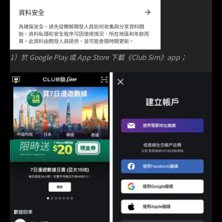
1）於 Google Play 或 App Store 下載《Club Sim》app；