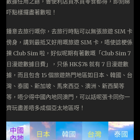
數據任用之餘，響便利店買水買零食都得，即刻睇
吓點樣攞盡著數啦！
鍾意去旅行嘅你，去旅行時點可以無張旅遊 SIM 卡
傍身，講到最抵又好用嘅旅遊 SIM 卡，唔使諗梗係
揀 Club Sim 啦，好似呢期有著數嘅「Club Sim 7
日漫遊數據日費」，只係 HK$78 就有 7 日漫遊數
據，而且包含 15 個旅遊熱門地區如日本、韓國、台
灣、泰國、新加坡、馬來西亞、澳洲、新西蘭等
等，唔少得中國內地同澳門，可以話呢張卡同你一
齊玩盡差唔多成個亞太地區呀！