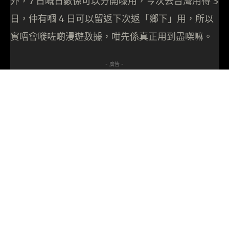
外，7 日嘅日數係可以分開嚟用，今次去台灣用得 3
日，仲有嗰 4 日可以留返下次返「鄉下」用，所以
實唔會嘥咗啲漫遊數據，咁先係真正用到盡㗎嘛。
- 廣告 -