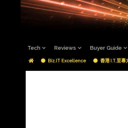
Tech
Reviews
Buyer Guide
Biz.IT Excellence
香港 I.T.至