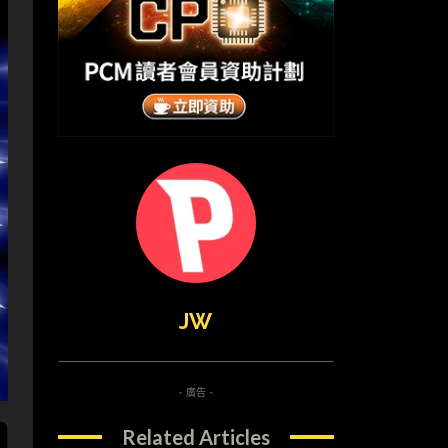
JW
- 廣告 -
Related Articles