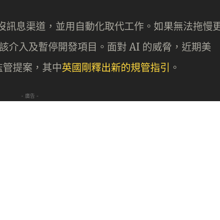
淹沒訊息渠道，並用自動化取代工作。如果無法拖慢
應該介入及暫停開發項目。面對 AI 的威脅，近期美
監管提案，其中
英國剛釋出新的規管指引
。
- 廣告 -