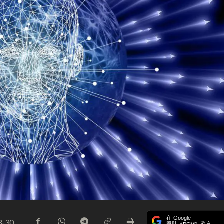
在 Google
3-30