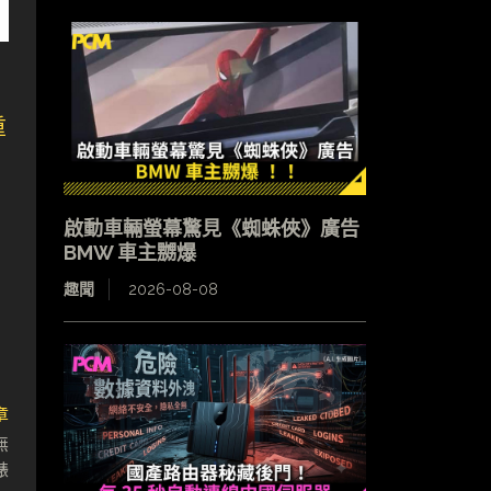
重
啟動車輛螢幕驚見《蜘蛛俠》廣告
BMW 車主嬲爆
趣聞
2026-08-08
章
無
錶