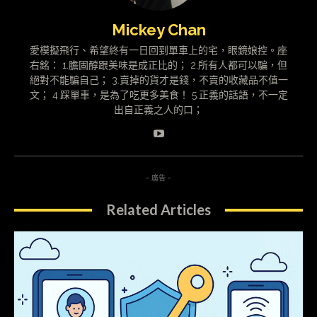
Mickey Chan
愛模擬飛行、希望終有一日回到單車上的宅，眼鏡娘控。座
右銘： 1.膽固醇跟美味是成正比的； 2.所有人都可以騙，但
絕對不能騙自己； 3.賣掉的貨才是錢，不賣的收藏品不值一
文； 4.踩單車，是為了吃更多美食！ 5.正義的話語，不一定
出自正義之人的口；
- 廣告 -
Related Articles