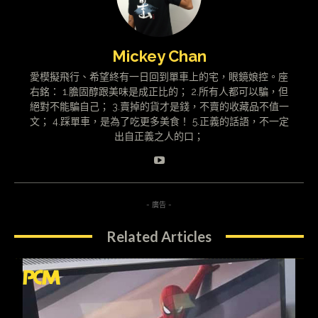
Mickey Chan
愛模擬飛行、希望終有一日回到單車上的宅，眼鏡娘控。座
右銘： 1.膽固醇跟美味是成正比的； 2.所有人都可以騙，但
絕對不能騙自己； 3.賣掉的貨才是錢，不賣的收藏品不值一
文； 4.踩單車，是為了吃更多美食！ 5.正義的話語，不一定
出自正義之人的口；
- 廣告 -
Related Articles