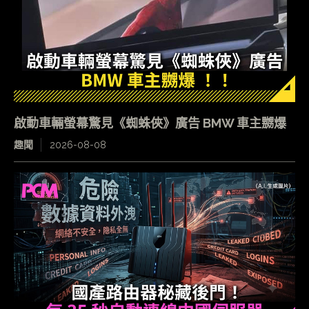
啟動車輛螢幕驚見《蜘蛛俠》廣告 BMW 車主嬲爆
趣聞
2026-08-08