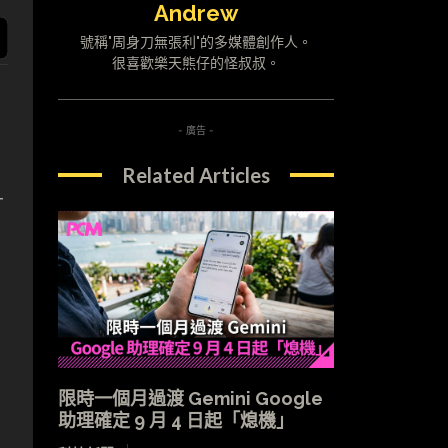
Andrew
號稱"周身刀無張利"的多媒體創作人。
很喜歡樂天熊仔的怪叔叔。
- 廣告 -
Related Articles
升
限時一個月過渡 Gemini Google
助理確定 9 月 4 日起「熄機」