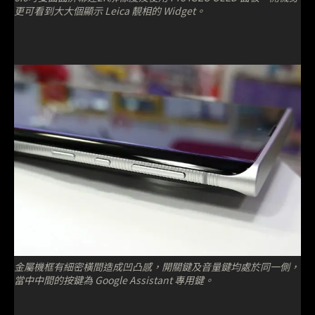
更可看到大大個顯示 Leica 靚相的 Widget。
金屬機框有細密橫間造成凹凸感，開關鍵及音量鍵均處於同一側，
當中中間的按鍵為 Google Assistant 專用鍵。