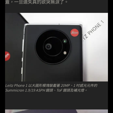
蓋，一旦遺失真的欲哭無淚了。
Leitz Phone 1 以大圓形模塊裝載著 20MP、1 吋感光元件的
Summicron 1.9/19 ASPH 鏡頭、ToF 鏡頭及補光燈。