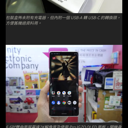
包裝盒怖未附有充電器，但內附一個 USB-A 轉 USB-C 的轉換頭，
方便舊機過資料用。
6.6吋雙曲面屏幕達2K解像度及使用 Pro IGZO OLED 面板，開機身