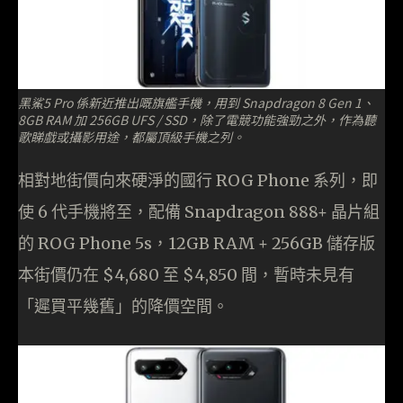
黑鯊5 Pro 係新近推出嘅旗艦手機，用到 Snapdragon 8 Gen 1、
8GB RAM 加 256GB UFS / SSD，除了電競功能強勁之外，作為聽
歌睇戲或攝影用途，都屬頂級手機之列。
相對地街價向來硬淨的國行 ROG Phone 系列，即
使 6 代手機將至，配備 Snapdragon 888+ 晶片組
的 ROG Phone 5s，12GB RAM + 256GB 儲存版
本街價仍在 $4,680 至 $4,850 間，暫時未見有
「遲買平幾舊」的降價空間。