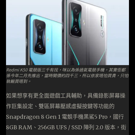
Redmi K50 電競版三千有找，咪以為係過氣電競手機，其實佢都
係今年二月先推出，當時開價約四千三，所以依家唔怕買貴，只怕
執輸買唔到。
如果想享有更全面遊戲工具輔助，具備錄影屏幕操
作巨集設定、雙區屏幕壓感虛擬按鍵等功能的
Snapdragon 8 Gen 1 電競手機黑鯊5 Pro，國行
8GB RAM、256GB UFS / SSD 陣列 2.0 版本，街