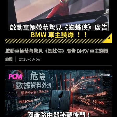
啟動車輛螢幕驚見《蜘蛛俠》廣告 BMW 車主嬲爆
趣聞
2026-08-08