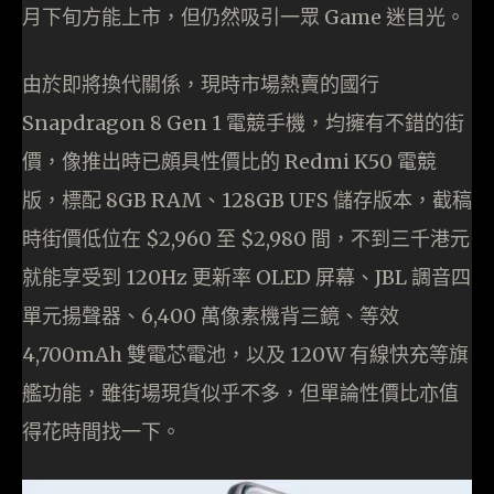
月下旬方能上市，但仍然吸引一眾 Game 迷目光。
由於即將換代關係，現時市場熱賣的國行
Snapdragon 8 Gen 1 電競手機，均擁有不錯的街
價，像推出時已頗具性價比的 Redmi K50 電競
版，標配 8GB RAM、128GB UFS 儲存版本，截稿
時街價低位在 $2,960 至 $2,980 間，不到三千港元
就能享受到 120Hz 更新率 OLED 屏幕、JBL 調音四
單元揚聲器、6,400 萬像素機背三鏡、等效
4,700mAh 雙電芯電池，以及 120W 有線快充等旗
艦功能，雖街場現貨似乎不多，但單論性價比亦值
得花時間找一下。