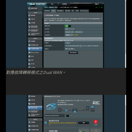
對應故障轉移模式之Dual WAN。