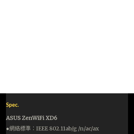
Spec.
ASUS ZenWiFi XD6
●網絡標準：IEEE 802.11ab/g /n/ac/ax