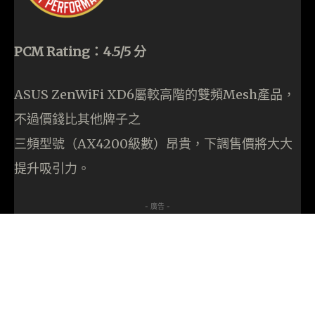
PCM Rating：4.5/5 分
ASUS ZenWiFi XD6屬較高階的雙頻Mesh產品，
不過價錢比其他牌子之
三頻型號（AX4200級數）昂貴，下調售價將大大
提升吸引力。
- 廣告 -