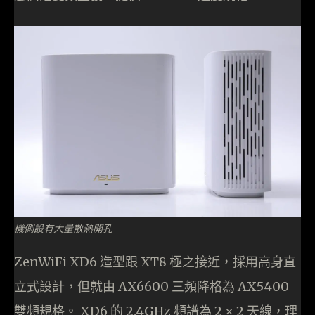
機側設有大量散熱開孔
ZenWiFi XD6 造型跟 XT8 極之接近，採用高身直
立式設計，但就由 AX6600 三頻降格為 AX5400
雙頻規格。 XD6 的 2.4GHz 頻譜為 2 × 2 天線，理