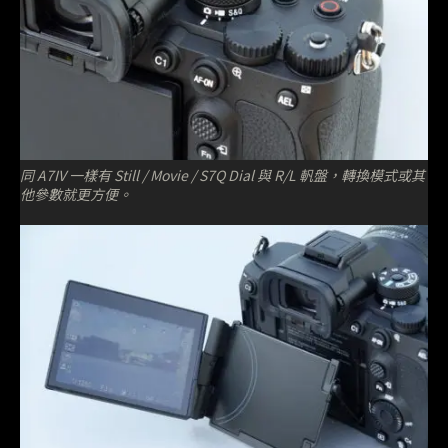
同 A7IV 一樣有 Still / Movie / S7Q Dial 與 R/L 軓盤，轉換模式或其
他參數就更方便。