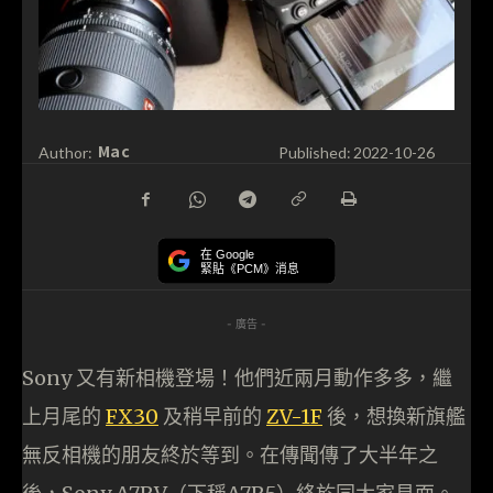
Mac
Author:
Published:
2022-10-26
在 Google
緊貼《PCM》消息
- 廣告 -
Sony 又有新相機登場！他們近兩月動作多多，繼
上月尾的
FX30
及稍早前的
ZV-1F
後，想換新旗艦
無反相機的朋友終於等到。在傳聞傳了大半年之