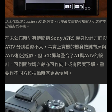
比上代新增 Lossless RAW 選項，可在最佳畫質與檔案大小之間作
出最好的平衡。
在未公布時早有傳聞指 Sony A7R5 機身設計方面與
A7IV 分別看似不大，事實上實機的機身按鍵布局與
A7IV相當近似，但LCD屏幕整合了A1與A7IV的設
計，可側開旋轉之餘亦可作向上或有限度下翻，需
要作不同方位拍攝時就更為便利。