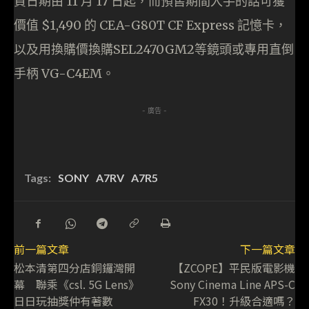
貨日期由 11 月 17 日起，而預售期間入手的話可獲
價值 $1,490 的 CEA-G80T CF Express 記憶卡，
以及用換購價換購SEL2470GM2等鏡頭或專用直倒
手柄 VG-C4EM。
- 廣告 -
Tags:
SONY
A7RV
A7R5
前一篇文章
下一篇文章
松本清第四分店銅鑼灣開
【ZCOPE】平民版電影機
幕 聯乘《csl. 5G Lens》
Sony Cinema Line APS-C
日日玩抽獎仲有著數
FX30！升級合適嗎？