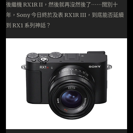
後繼機 RX1R II，然後就再沒然後了⋯⋯闊別十
年，Sony 今日終於及表 RX1R III，到底能否延續
到 RX1 系列神話？