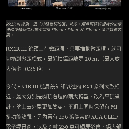
RX1R III 提供一個「分級裁切拍攝」功能，用戶可透過相機的指定
按鍵或轉盤進利焦距切換 35mm、50mm 和 70mm，達到變焦效
果。
RX1R III 鏡頭上有微距環，只要推動微距環，就可
切換到微距模式，最近拍攝距離是 20cm（最大放
大倍率 : 0.26 倍）。
今代 RX1R III 機身設計和以往的 RX1 系列大致相
近，最大分別是機頂右邊的兩大轉盤，改為平頂設
計，望上去外型更加簡潔。平頂上同時保留有 MI
多功能熱靴，另內置有 236 萬像素的 XGA OLED
電子觀景窗，以及 3 吋 236 萬可觸屏螢幕，絕大部