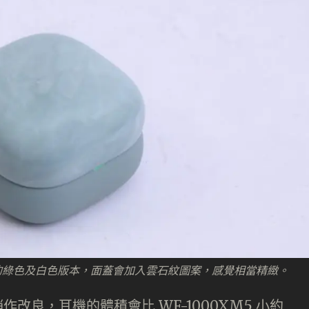
巧，當中的綠色及白色版本，面蓋會加入雲石紋圖案，感覺相當精緻。
計會稍作改良，耳機的體積會比 WF-1000XM5 小約