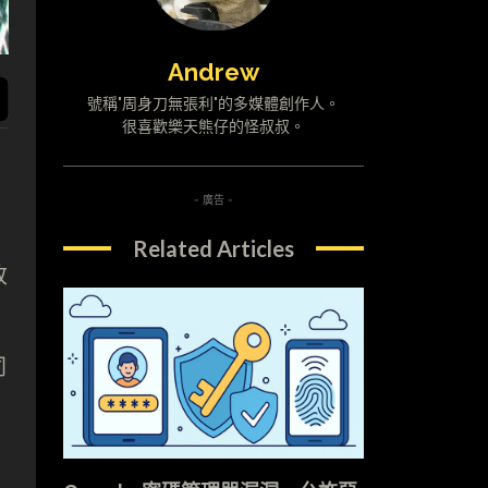
Andrew
號稱"周身刀無張利"的多媒體創作人。
很喜歡樂天熊仔的怪叔叔。
- 廣告 -
Related Articles
改
同