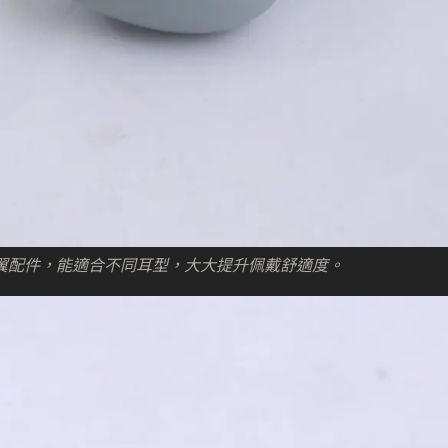
輕量矽膠耳翼配件，能適合不同耳型，大大提升佩戴舒適度。