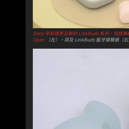
Sony 早前發表全新的 LinkBuds 系列，包
Open
（左），與及 LinkBuds 藍牙揚聲器（