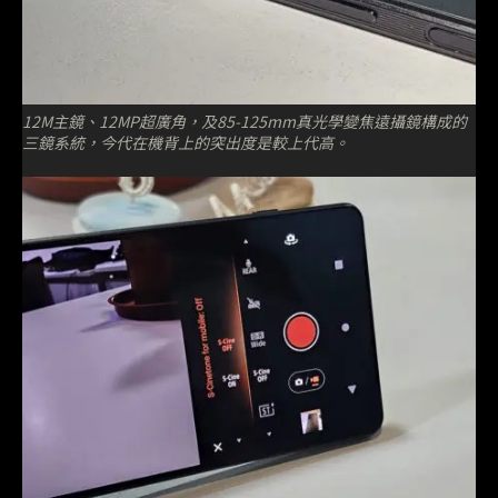
12M主鏡、12MP超廣角，及85-125mm真光學變焦遠攝鏡構成的
三鏡系統，今代在機背上的突出度是較上代高。