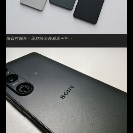
備有白霧灰、叢林綠及夜暮黑三色。