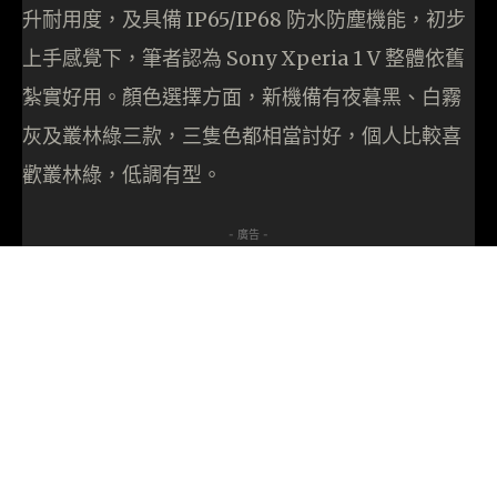
升耐用度，及具備 IP65/IP68 防水防塵機能，初步
上手感覺下，筆者認為 Sony Xperia 1 V 整體依舊
紮實好用。顏色選擇方面，新機備有夜暮黑、白霧
灰及叢林綠三款，三隻色都相當討好，個人比較喜
歡叢林綠，低調有型。
- 廣告 -