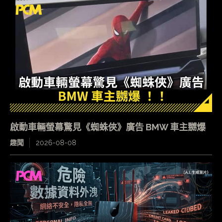
啟動車輛螢幕驚見《蜘蛛俠》廣告 BMW 車主嬲爆
趣聞
2026-08-08