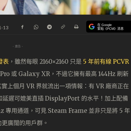
在 Google
1-13
緊貼《PCM》消息
- 廣告 -
發表
，雖然每眼 2160×2160 只是
5 年前有線 PCVR
Pro 或 Galaxy XR，不過它擁有最高 144Hz 刷新
其實上個月 VR 界就流出一項情報：有 VR 廠商正在
和延遲可媲美直插 DisplayPort 的水平！加上配備
z 專用通道，可見 Steam Frame 並非只是將 5 年
向更廣闊的用戶群。