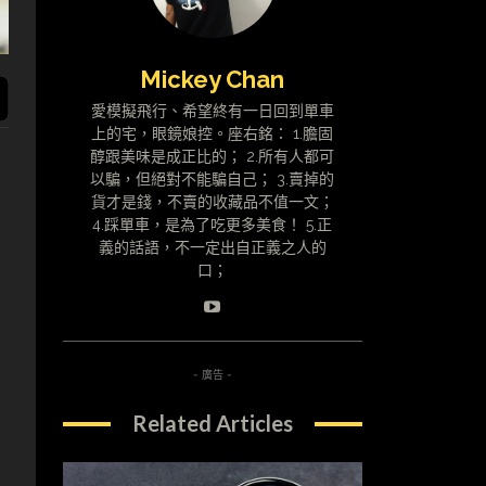
Mickey Chan
愛模擬飛行、希望終有一日回到單車
上的宅，眼鏡娘控。座右銘： 1.膽固
醇跟美味是成正比的； 2.所有人都可
以騙，但絕對不能騙自己； 3.賣掉的
貨才是錢，不賣的收藏品不值一文；
4.踩單車，是為了吃更多美食！ 5.正
義的話語，不一定出自正義之人的
口；
- 廣告 -
Related Articles