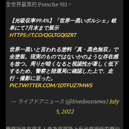
全世界最黑的 Porsche 911。
【光吸収率99.4%】「世界一黒いポルシェ」岐
阜にて7月末まで展示
HTTPS://T.CO/QGLTGQ0ZRT
世界一黒いと言われる塗料「真・黒色無双」で
全塗装。現実のものではないかのような存在感
を放つ。周りが暗くなると視認性が著しく低下
するため、警察と陸運局に確認した上で、走
行・撮影に至った。
PIC.TWITTER.COM/1DTFUZ7MWS
— ライブドアニュース (@livedoornews)
July
5, 2022