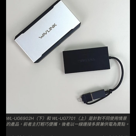
WL-UG6902H（下）和 WL-UG7701（上）是針對不同使用情景
的產品，前者主打輕巧便攜，後者以一線連接多屏兼供電為賣點。