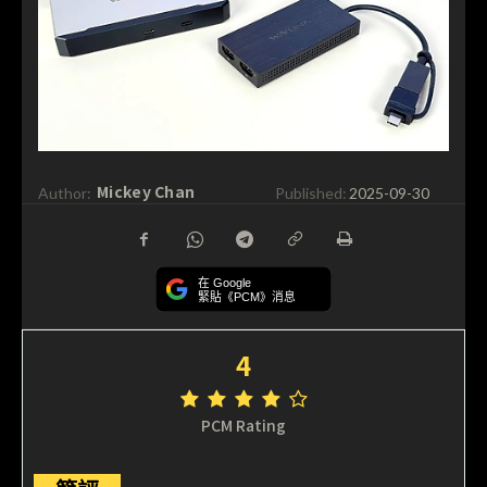
Mickey Chan
Author:
Published:
2025-09-30
在 Google
緊貼《PCM》消息
4
PCM Rating