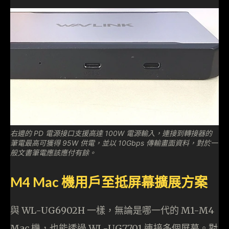
右邊的 PD 電源接口支援高達 100W 電源輸入，連接到轉接器的
筆電最高可獲得 95W 供電，並以 10Gbps 傳輸畫面資料，對於一
般文書筆電應該應付有餘。
M4 Mac 機用戶至抵屏幕擴展方案
與 WL-UG6902H 一樣，無論是哪一代的 M1-M4
Mac 機，也能透過 WL-UG7701 連接多個屏幕。對