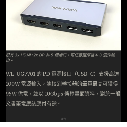
設有 3x HDMI+2x DP 共 5 個接口，可任意選擇當中 3 個作輸
出。
WL-UG7701 的 PD 電源接口（USB-C）支援高達
100W 電源輸入，連接到轉接器的筆電最高可獲得
95W 供電，並以 10Gbps 傳輸畫面資料，對於一般
文書筆電應該應付有餘。
- 廣告 -