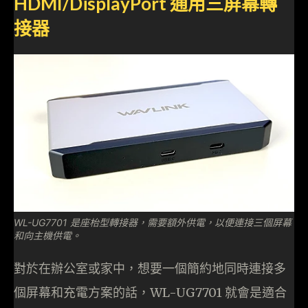
HDMI/DisplayPort 通用三屏幕轉
接器
WL-UG7701 是座枱型轉接器，需要額外供電，以便連接三個屏幕
和向主機供電。
對於在辦公室或家中，想要一個簡約地同時連接多
個屏幕和充電方案的話，WL-UG7701 就會是適合