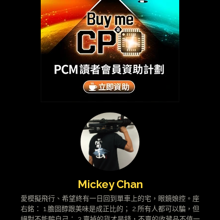
Mickey Chan
愛模擬飛行、希望終有一日回到單車上的宅，眼鏡娘控。座
右銘： 1.膽固醇跟美味是成正比的； 2.所有人都可以騙，但
絕對不能騙自己； 3.賣掉的貨才是錢，不賣的收藏品不值一